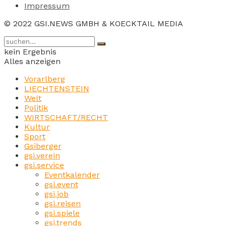
Impressum
© 2022 GSI.NEWS GMBH & KOECKTAIL MEDIA
kein Ergebnis
Alles anzeigen
Vorarlberg
LIECHTENSTEIN
Welt
Politik
WIRTSCHAFT/RECHT
Kultur
Sport
Gsiberger
gsi.verein
gsi.service
Eventkalender
gsi.event
gsi.job
gsi.reisen
gsi.spiele
gsi.trends