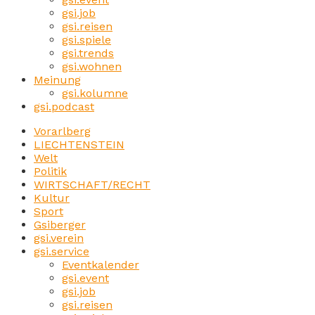
gsi.job
gsi.reisen
gsi.spiele
gsi.trends
gsi.wohnen
Meinung
gsi.kolumne
gsi.podcast
Vorarlberg
LIECHTENSTEIN
Welt
Politik
WIRTSCHAFT/RECHT
Kultur
Sport
Gsiberger
gsi.verein
gsi.service
Eventkalender
gsi.event
gsi.job
gsi.reisen