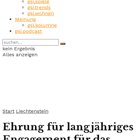
gsi.spiele
gsi.trends
gsi.wohnen
Meinung
gsi.kolumne
gsi.podcast
kein Ergebnis
Alles anzeigen
Start
Liechtenstein
Ehrung für langjähriges
Engagement für das