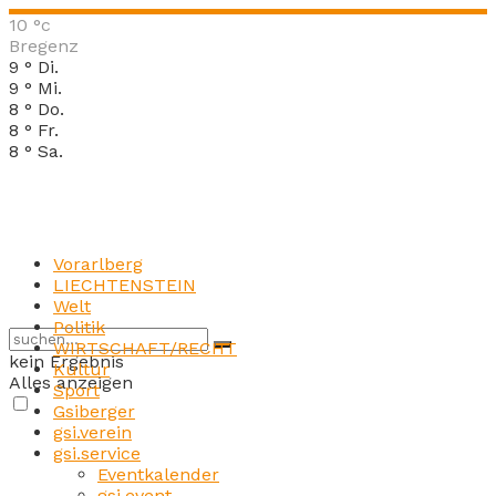
10
°c
Bregenz
9
°
Di.
9
°
Mi.
8
°
Do.
8
°
Fr.
8
°
Sa.
Vorarlberg
LIECHTENSTEIN
Welt
Politik
WIRTSCHAFT/RECHT
kein Ergebnis
Kultur
Alles anzeigen
Sport
Gsiberger
gsi.verein
gsi.service
Eventkalender
gsi.event