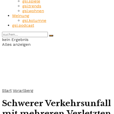
gsi.spiele
gsi.trends
gsi.wohnen
Meinung
gsi.kolumne
gsi.podcast
kein Ergebnis
Alles anzeigen
Start
Vorarlberg
Schwerer Verkehrsunfall
mit mehreren Verletzten