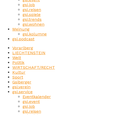
gsi.job
gsi.reisen
gsi.spiele
gsi.trends
gsi.wohnen
Meinung
gsi.kolumne
gsi.podcast
Vorarlberg
LIECHTENSTEIN
Welt
Politik
WIRTSCHAFT/RECHT
Kultur
Sport
Gsiberger
gsi.verein
gsi.service
Eventkalender
gsi.event
gsi.job
gsi.reisen