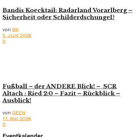
Bandis Koecktail: Radarland Vorarlberg –
Sicherheit oder Schilderdschungel?
von
BK
5. Juni 2026
0
Fußball – der ANDERE Blick! – SCR
Altach : Ried 2:0 – Fazit – Rückblick –
Ausblick!
von
GEEN
17. Mai 2026
0
Eventkalender