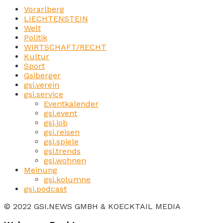
Vorarlberg
LIECHTENSTEIN
Welt
Politik
WIRTSCHAFT/RECHT
Kultur
Sport
Gsiberger
gsi.verein
gsi.service
Eventkalender
gsi.event
gsi.job
gsi.reisen
gsi.spiele
gsi.trends
gsi.wohnen
Meinung
gsi.kolumne
gsi.podcast
© 2022 GSI.NEWS GMBH & KOECKTAIL MEDIA