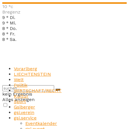
10
°c
Bregenz
9
°
Di.
9
°
Mi.
8
°
Do.
8
°
Fr.
8
°
Sa.
Vorarlberg
LIECHTENSTEIN
Welt
Politik
WIRTSCHAFT/RECHT
kein Ergebnis
Kultur
Alles anzeigen
Sport
Gsiberger
gsi.verein
gsi.service
Eventkalender
gsi.event