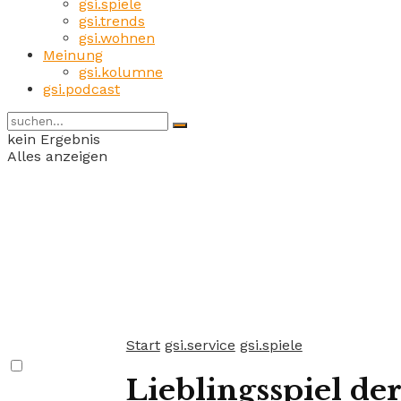
gsi.spiele
gsi.trends
gsi.wohnen
Meinung
gsi.kolumne
gsi.podcast
kein Ergebnis
Alles anzeigen
Start
gsi.service
gsi.spiele
Lieblingsspiel de