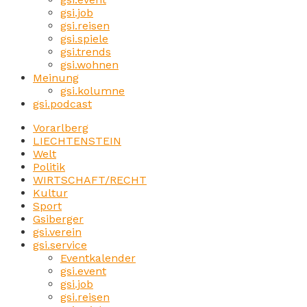
gsi.job
gsi.reisen
gsi.spiele
gsi.trends
gsi.wohnen
Meinung
gsi.kolumne
gsi.podcast
Vorarlberg
LIECHTENSTEIN
Welt
Politik
WIRTSCHAFT/RECHT
Kultur
Sport
Gsiberger
gsi.verein
gsi.service
Eventkalender
gsi.event
gsi.job
gsi.reisen