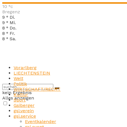
10
°c
Bregenz
9
°
Di.
9
°
Mi.
8
°
Do.
8
°
Fr.
8
°
Sa.
Vorarlberg
LIECHTENSTEIN
Welt
Politik
WIRTSCHAFT/RECHT
kein Ergebnis
Kultur
Alles anzeigen
Sport
Gsiberger
gsi.verein
gsi.service
Eventkalender
gsi.event