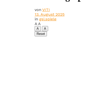
von
VITI
13. August 2025
in
gsi.spiele
A
A
A
A
Reset