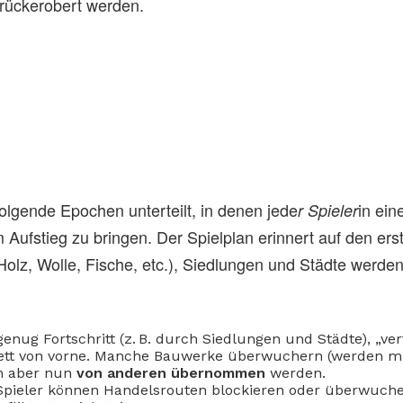
urückerobert werden.
folgende Epochen unterteilt, in denen jede
in ein
r Spieler
 Aufstieg zu bringen. Der Spielplan erinnert auf den ers
(Holz, Wolle, Fische, etc.), Siedlungen und Städte werd
genug Fortschritt (z. B. durch Siedlungen und Städte), „ver
plett von vorne. Manche Bauwerke überwuchern (werden m
en aber nun
von anderen übernommen
werden.
 Spieler können Handelsrouten blockieren oder überwuch