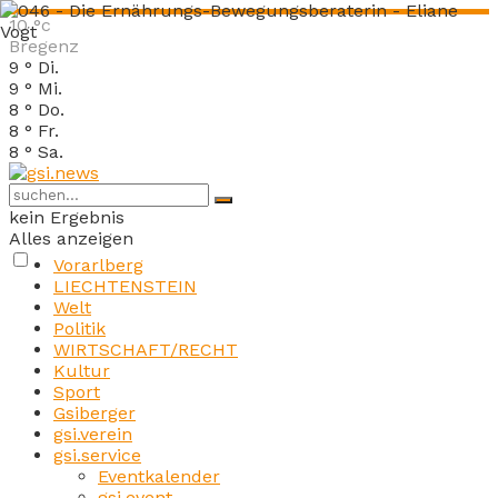
10
°c
Bregenz
9
°
Di.
9
°
Mi.
8
°
Do.
8
°
Fr.
8
°
Sa.
kein Ergebnis
Alles anzeigen
Vorarlberg
LIECHTENSTEIN
Welt
Politik
WIRTSCHAFT/RECHT
Kultur
Sport
Gsiberger
gsi.verein
gsi.service
Eventkalender
gsi.event