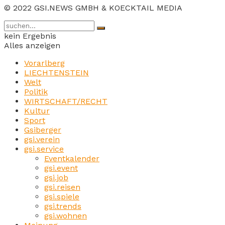
© 2022 GSI.NEWS GMBH & KOECKTAIL MEDIA
kein Ergebnis
Alles anzeigen
Vorarlberg
LIECHTENSTEIN
Welt
Politik
WIRTSCHAFT/RECHT
Kultur
Sport
Gsiberger
gsi.verein
gsi.service
Eventkalender
gsi.event
gsi.job
gsi.reisen
gsi.spiele
gsi.trends
gsi.wohnen