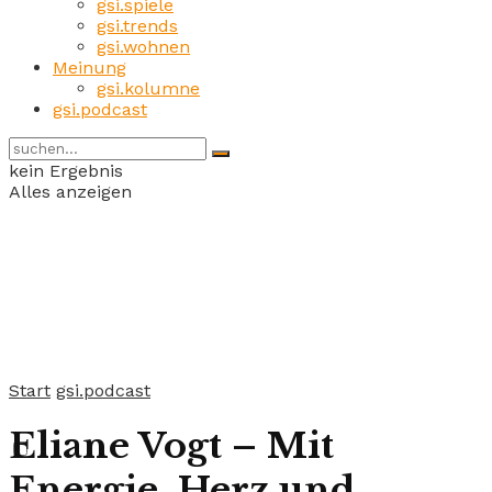
gsi.spiele
gsi.trends
gsi.wohnen
Meinung
gsi.kolumne
gsi.podcast
kein Ergebnis
Alles anzeigen
Start
gsi.podcast
Eliane Vogt – Mit
Energie, Herz und