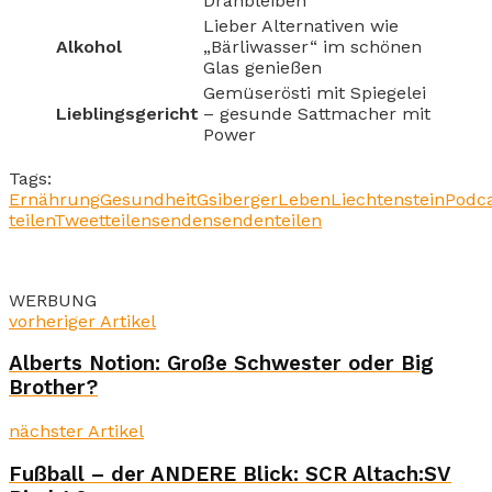
Dranbleiben
Lieber Alternativen wie
Alkohol
„Bärliwasser“ im schönen
Glas genießen
Gemüserösti mit Spiegelei
Lieblingsgericht
– gesunde Sattmacher mit
Power
Tags:
Ernährung
Gesundheit
Gsiberger
Leben
Liechtenstein
Podc
teilen
Tweet
teilen
senden
senden
teilen
WERBUNG
vorheriger Artikel
Alberts Notion: Große Schwester oder Big
Brother?
nächster Artikel
Fußball – der ANDERE Blick: SCR Altach:SV