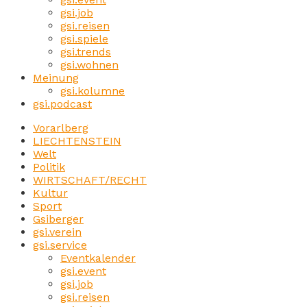
gsi.job
gsi.reisen
gsi.spiele
gsi.trends
gsi.wohnen
Meinung
gsi.kolumne
gsi.podcast
Vorarlberg
LIECHTENSTEIN
Welt
Politik
WIRTSCHAFT/RECHT
Kultur
Sport
Gsiberger
gsi.verein
gsi.service
Eventkalender
gsi.event
gsi.job
gsi.reisen