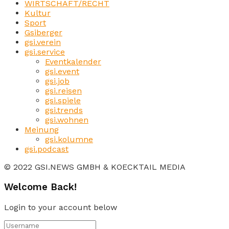
WIRTSCHAFT/RECHT
Kultur
Sport
Gsiberger
gsi.verein
gsi.service
Eventkalender
gsi.event
gsi.job
gsi.reisen
gsi.spiele
gsi.trends
gsi.wohnen
Meinung
gsi.kolumne
gsi.podcast
© 2022 GSI.NEWS GMBH & KOECKTAIL MEDIA
Welcome Back!
Login to your account below