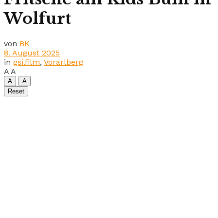
Wolfurt
von
BK
8. August 2025
in
gsi.film
,
Vorarlberg
A
A
A
A
Reset