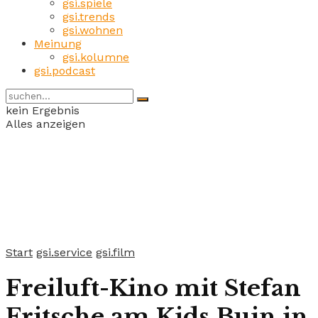
gsi.spiele
gsi.trends
gsi.wohnen
Meinung
gsi.kolumne
gsi.podcast
kein Ergebnis
Alles anzeigen
Start
gsi.service
gsi.film
Freiluft-Kino mit Stefan
Fritsche am Kids Buin in