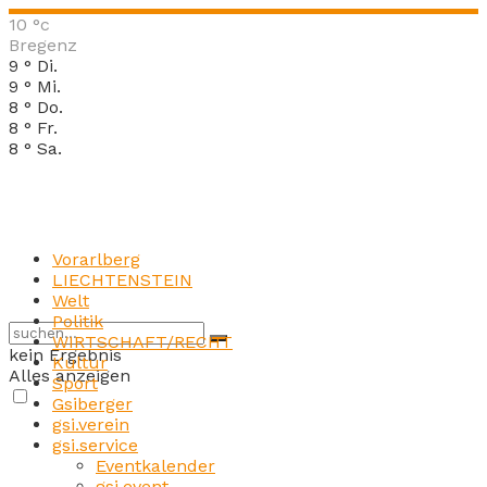
10
°c
Bregenz
9
°
Di.
9
°
Mi.
8
°
Do.
8
°
Fr.
8
°
Sa.
Vorarlberg
LIECHTENSTEIN
Welt
Politik
WIRTSCHAFT/RECHT
kein Ergebnis
Kultur
Alles anzeigen
Sport
Gsiberger
gsi.verein
gsi.service
Eventkalender
gsi.event