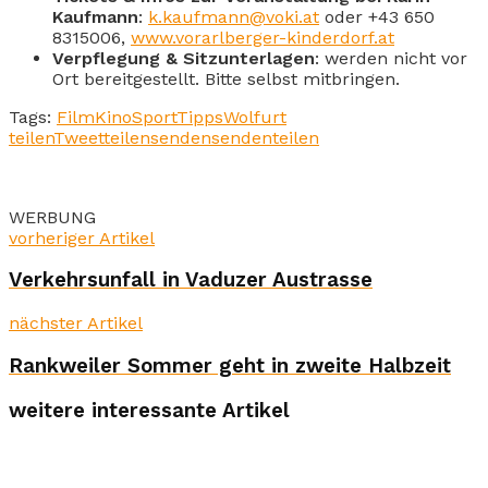
Kaufmann
:
k.kaufmann@voki.at
oder +43 650
8315006,
www.vorarlberger-kinderdorf.at
Verpflegung & Sitzunterlagen
: werden nicht vor
Ort bereitgestellt. Bitte selbst mitbringen.
Tags:
Film
Kino
Sport
Tipps
Wolfurt
teilen
Tweet
teilen
senden
senden
teilen
WERBUNG
vorheriger Artikel
Verkehrsunfall in Vaduzer Austrasse
nächster Artikel
Rankweiler Sommer geht in zweite Halbzeit
weitere interessante Artikel