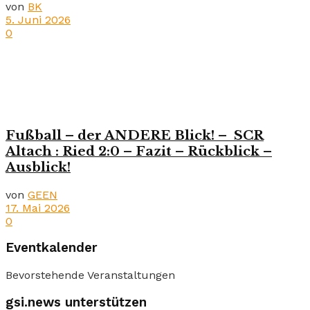
von
BK
5. Juni 2026
0
Fußball – der ANDERE Blick! – SCR
Altach : Ried 2:0 – Fazit – Rückblick –
Ausblick!
von
GEEN
17. Mai 2026
0
Eventkalender
Bevorstehende Veranstaltungen
gsi.news unterstützen