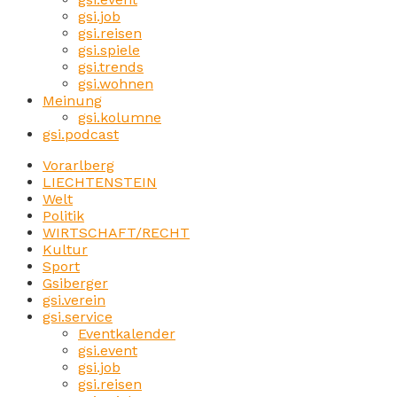
gsi.job
gsi.reisen
gsi.spiele
gsi.trends
gsi.wohnen
Meinung
gsi.kolumne
gsi.podcast
Vorarlberg
LIECHTENSTEIN
Welt
Politik
WIRTSCHAFT/RECHT
Kultur
Sport
Gsiberger
gsi.verein
gsi.service
Eventkalender
gsi.event
gsi.job
gsi.reisen