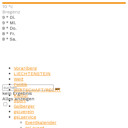
10
°c
Bregenz
9
°
Di.
9
°
Mi.
8
°
Do.
8
°
Fr.
8
°
Sa.
Vorarlberg
LIECHTENSTEIN
Welt
Politik
WIRTSCHAFT/RECHT
kein Ergebnis
Kultur
Alles anzeigen
Sport
Gsiberger
gsi.verein
gsi.service
Eventkalender
gsi.event