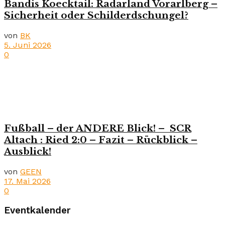
Bandis Koecktail: Radarland Vorarlberg –
Sicherheit oder Schilderdschungel?
von
BK
5. Juni 2026
0
Fußball – der ANDERE Blick! – SCR
Altach : Ried 2:0 – Fazit – Rückblick –
Ausblick!
von
GEEN
17. Mai 2026
0
Eventkalender