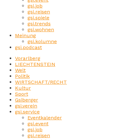
gsi.job
gsi.reisen
gsi.spiele
gsi.trends
gsi.wohnen
Meinung
gsi.kolumne
gsi.podcast
Vorarlberg
LIECHTENSTEIN
Welt
Politik
WIRTSCHAFT/RECHT
Kultur
Sport
Gsiberger
gsi.verein
gsi.service
Eventkalender
gsi.event
gsi.job
gsi.reisen