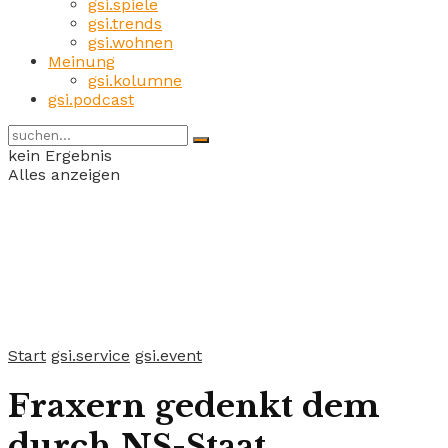
gsi.spiele
gsi.trends
gsi.wohnen
Meinung
gsi.kolumne
gsi.podcast
kein Ergebnis
Alles anzeigen
Start
gsi.service
gsi.event
Fraxern gedenkt dem
durch NS-Staat