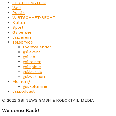
LIECHTENSTEIN
Welt
Politik
WIRTSCHAFT/RECHT
Kultur
Sport
Gsiberger
gsi.verein
gsi.service
Eventkalender
gsi.event
gsi.job
gsi.reisen
gsi.spiele
gsi.trends
gsi.wohnen
Meinung
gsi.kolumne
gsi.podcast
© 2022 GSI.NEWS GMBH & KOECKTAIL MEDIA
Welcome Back!