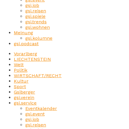
gsi.job
gsi.reisen
gsi.spiele
gsi.trends
gsi.wohnen
Meinung
gsi.kolumne
gsi.podcast
Vorarlberg
LIECHTENSTEIN
Welt
Politik
WIRTSCHAFT/RECHT
Kultur
Sport
Gsiberger
gsi.verein
gsi.service
Eventkalender
gsi.event
gsi.job
gsi.reisen