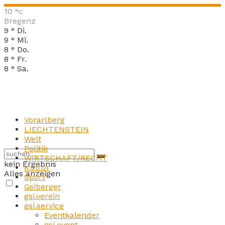
10
°c
Bregenz
9
°
Di.
9
°
Mi.
8
°
Do.
8
°
Fr.
8
°
Sa.
Vorarlberg
LIECHTENSTEIN
Welt
Politik
WIRTSCHAFT/RECHT
kein Ergebnis
Kultur
Alles anzeigen
Sport
Gsiberger
gsi.verein
gsi.service
Eventkalender
gsi.event