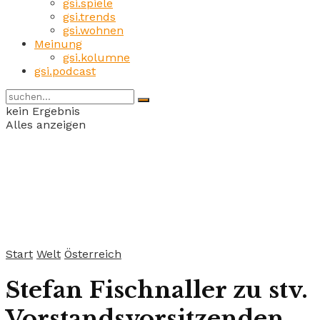
gsi.spiele
gsi.trends
gsi.wohnen
Meinung
gsi.kolumne
gsi.podcast
kein Ergebnis
Alles anzeigen
Start
Welt
Österreich
Stefan Fischnaller zu stv.
Vorstandsvorsitzenden