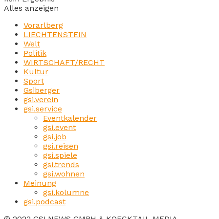
Alles anzeigen
Vorarlberg
LIECHTENSTEIN
Welt
Politik
WIRTSCHAFT/RECHT
Kultur
Sport
Gsiberger
gsi.verein
gsi.service
Eventkalender
gsi.event
gsi.job
gsi.reisen
gsi.spiele
gsi.trends
gsi.wohnen
Meinung
gsi.kolumne
gsi.podcast
© 2022 GSI.NEWS GMBH & KOECKTAIL MEDIA