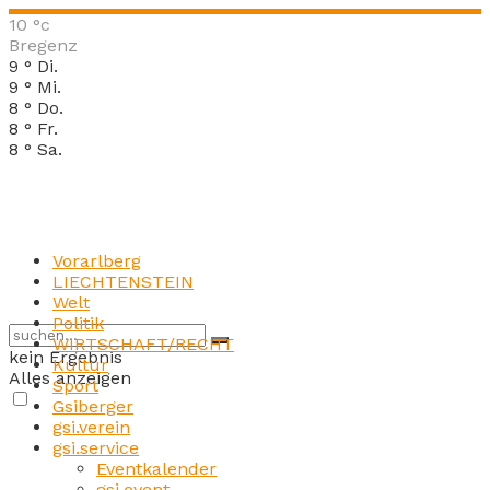
10
°c
Bregenz
9
°
Di.
9
°
Mi.
8
°
Do.
8
°
Fr.
8
°
Sa.
Vorarlberg
LIECHTENSTEIN
Welt
Politik
WIRTSCHAFT/RECHT
kein Ergebnis
Kultur
Alles anzeigen
Sport
Gsiberger
gsi.verein
gsi.service
Eventkalender
gsi.event