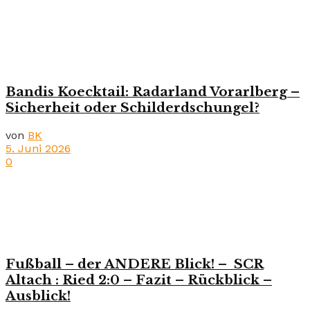
Bandis Koecktail: Radarland Vorarlberg –
Sicherheit oder Schilderdschungel?
von
BK
5. Juni 2026
0
Fußball – der ANDERE Blick! – SCR
Altach : Ried 2:0 – Fazit – Rückblick –
Ausblick!