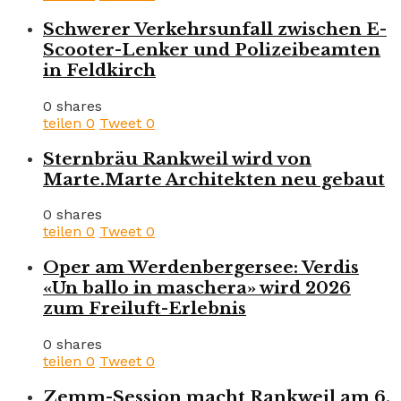
Schwerer Verkehrsunfall zwischen E-
Scooter-Lenker und Polizeibeamten
in Feldkirch
0 shares
teilen
0
Tweet
0
Sternbräu Rankweil wird von
Marte.Marte Architekten neu gebaut
0 shares
teilen
0
Tweet
0
Oper am Werdenbergersee: Verdis
«Un ballo in maschera» wird 2026
zum Freiluft-Erlebnis
0 shares
teilen
0
Tweet
0
Zemm-Session macht Rankweil am 6.