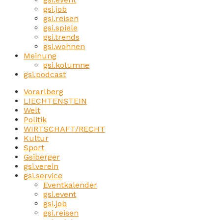
gsi.job
gsi.reisen
gsi.spiele
gsi.trends
gsi.wohnen
Meinung
gsi.kolumne
gsi.podcast
Vorarlberg
LIECHTENSTEIN
Welt
Politik
WIRTSCHAFT/RECHT
Kultur
Sport
Gsiberger
gsi.verein
gsi.service
Eventkalender
gsi.event
gsi.job
gsi.reisen