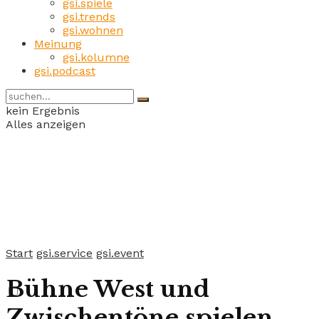
gsi.spiele
gsi.trends
gsi.wohnen
Meinung
gsi.kolumne
gsi.podcast
kein Ergebnis
Alles anzeigen
Start
gsi.service
gsi.event
Bühne West und
Zwischentöne spielen