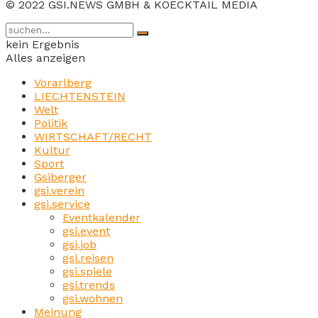
© 2022 GSI.NEWS GMBH & KOECKTAIL MEDIA
kein Ergebnis
Alles anzeigen
Vorarlberg
LIECHTENSTEIN
Welt
Politik
WIRTSCHAFT/RECHT
Kultur
Sport
Gsiberger
gsi.verein
gsi.service
Eventkalender
gsi.event
gsi.job
gsi.reisen
gsi.spiele
gsi.trends
gsi.wohnen
Meinung