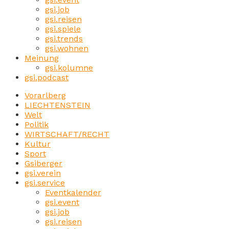
gsi.job
gsi.reisen
gsi.spiele
gsi.trends
gsi.wohnen
Meinung
gsi.kolumne
gsi.podcast
Vorarlberg
LIECHTENSTEIN
Welt
Politik
WIRTSCHAFT/RECHT
Kultur
Sport
Gsiberger
gsi.verein
gsi.service
Eventkalender
gsi.event
gsi.job
gsi.reisen