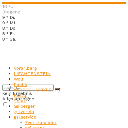
10
°c
Bregenz
9
°
Di.
9
°
Mi.
8
°
Do.
8
°
Fr.
8
°
Sa.
Vorarlberg
LIECHTENSTEIN
Welt
Politik
WIRTSCHAFT/RECHT
kein Ergebnis
Kultur
Alles anzeigen
Sport
Gsiberger
gsi.verein
gsi.service
Eventkalender
gsi.event