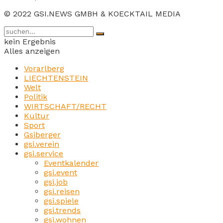
© 2022 GSI.NEWS GMBH & KOECKTAIL MEDIA
kein Ergebnis
Alles anzeigen
Vorarlberg
LIECHTENSTEIN
Welt
Politik
WIRTSCHAFT/RECHT
Kultur
Sport
Gsiberger
gsi.verein
gsi.service
Eventkalender
gsi.event
gsi.job
gsi.reisen
gsi.spiele
gsi.trends
gsi.wohnen