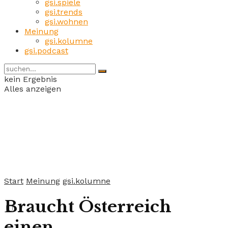
gsi.spiele
gsi.trends
gsi.wohnen
Meinung
gsi.kolumne
gsi.podcast
kein Ergebnis
Alles anzeigen
Start
Meinung
gsi.kolumne
Braucht Österreich
einen