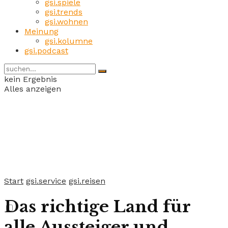
gsi.spiele
gsi.trends
gsi.wohnen
Meinung
gsi.kolumne
gsi.podcast
kein Ergebnis
Alles anzeigen
Start
gsi.service
gsi.reisen
Das richtige Land für
alle Aussteiger und