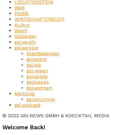
LIECHTENSTEIN
Welt
Politik
WIRTSCHAFT/RECHT
Kultur
Sport
Gsiberger
gsi.verein
gsi.service
Eventkalender
gsi.event
gsi.job
gsi.reisen
gsi.spiele
gsi.trends
gsi.wohnen
Meinung
gsi.kolumne
gsi.podcast
© 2022 GSI.NEWS GMBH & KOECKTAIL MEDIA
Welcome Back!