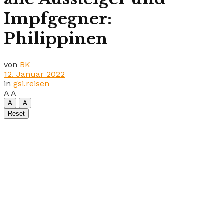
Impfgegner:
Philippinen
von
BK
12. Januar 2022
in
gsi.reisen
A
A
A
A
Reset