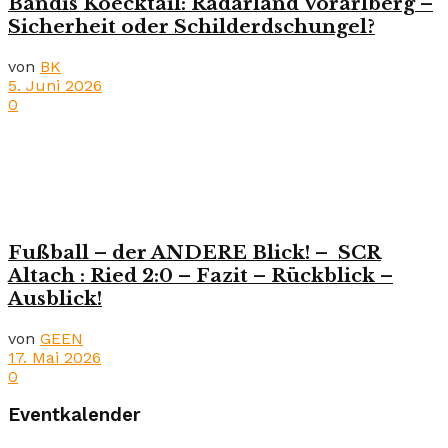
Bandis Koecktail: Radarland Vorarlberg –
Sicherheit oder Schilderdschungel?
von
BK
5. Juni 2026
0
Fußball – der ANDERE Blick! – SCR
Altach : Ried 2:0 – Fazit – Rückblick –
Ausblick!
von
GEEN
17. Mai 2026
0
Eventkalender