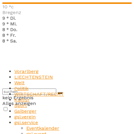
10
°c
Bregenz
9
°
Di.
9
°
Mi.
8
°
Do.
8
°
Fr.
8
°
Sa.
Vorarlberg
LIECHTENSTEIN
Welt
Politik
WIRTSCHAFT/RECHT
kein Ergebnis
Kultur
Alles anzeigen
Sport
Gsiberger
gsi.verein
gsi.service
Eventkalender
gsi.event