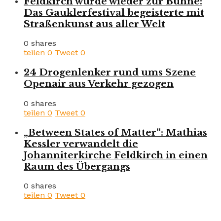
Feldkirch wurde wieder zur Bühne:
Das Gauklerfestival begeisterte mit
Straßenkunst aus aller Welt
0 shares
teilen
0
Tweet
0
24 Drogenlenker rund ums Szene
Openair aus Verkehr gezogen
0 shares
teilen
0
Tweet
0
„Between States of Matter“: Mathias
Kessler verwandelt die
Johanniterkirche Feldkirch in einen
Raum des Übergangs
0 shares
teilen
0
Tweet
0