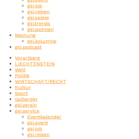
gsi.job
gsi.reisen
gsi.spiele
gsi.trends
gsi.wohnen
Meinung
gsi.kolumne
gsi.podcast
Vorarlberg
LIECHTENSTEIN
Welt
Politik
WIRTSCHAFT/RECHT
Kultur
Sport
Gsiberger
gsi.verein
gsi.service
Eventkalender
gsi.event
gsi.job
gsi.reisen