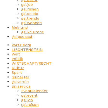
gsi.job
gsi.reisen
gsi.spiele
gsi.trends
gsi.wohnen
Meinung
gsi.kolumne
gsi.podcast
Vorarlberg
LIECHTENSTEIN
Welt
Politik
WIRTSCHAFT/RECHT
Kultur
Sport
Gsiberger
gsi.verein
gsi.service
Eventkalender
gsi.event
gsi.job
gsi.reisen