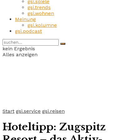
gsi.spiele
gsi.trends
gsi.wohnen
Meinung
gsi.kolumne
gsi.podcast
kein Ergebnis
Alles anzeigen
Start
gsi.service
gsi.reisen
Hoteltipp: Zugspitz
Resort – das Aktiv-