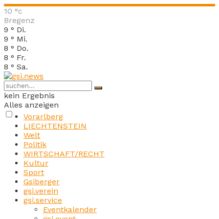
10
°c
Bregenz
9
°
Di.
9
°
Mi.
8
°
Do.
8
°
Fr.
8
°
Sa.
kein Ergebnis
Alles anzeigen
Vorarlberg
LIECHTENSTEIN
Welt
Politik
WIRTSCHAFT/RECHT
Kultur
Sport
Gsiberger
gsi.verein
gsi.service
Eventkalender
gsi.event