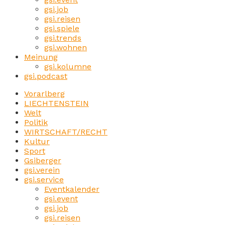
gsi.job
gsi.reisen
gsi.spiele
gsi.trends
gsi.wohnen
Meinung
gsi.kolumne
gsi.podcast
Vorarlberg
LIECHTENSTEIN
Welt
Politik
WIRTSCHAFT/RECHT
Kultur
Sport
Gsiberger
gsi.verein
gsi.service
Eventkalender
gsi.event
gsi.job
gsi.reisen