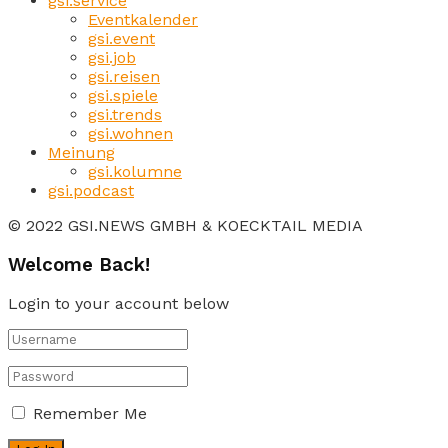
gsi.service
Eventkalender
gsi.event
gsi.job
gsi.reisen
gsi.spiele
gsi.trends
gsi.wohnen
Meinung
gsi.kolumne
gsi.podcast
© 2022 GSI.NEWS GMBH & KOECKTAIL MEDIA
Welcome Back!
Login to your account below
Remember Me