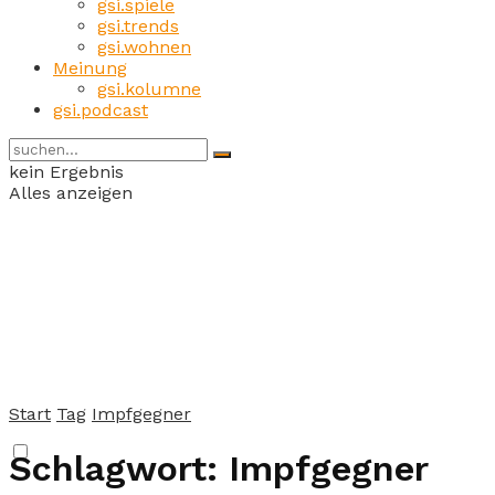
gsi.spiele
gsi.trends
gsi.wohnen
Meinung
gsi.kolumne
gsi.podcast
kein Ergebnis
Alles anzeigen
Start
Tag
Impfgegner
Schlagwort:
Impfgegner