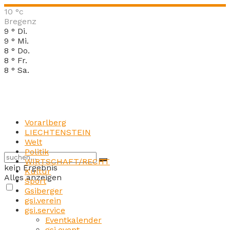
10
°c
Bregenz
9
°
Di.
9
°
Mi.
8
°
Do.
8
°
Fr.
8
°
Sa.
Vorarlberg
LIECHTENSTEIN
Welt
Politik
WIRTSCHAFT/RECHT
kein Ergebnis
Kultur
Alles anzeigen
Sport
Gsiberger
gsi.verein
gsi.service
Eventkalender
gsi.event