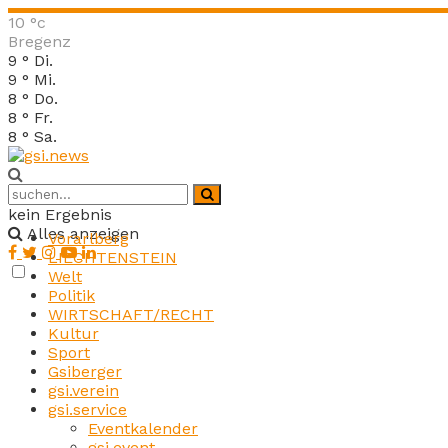
10
°c
Bregenz
9
°
Di.
9
°
Mi.
8
°
Do.
8
°
Fr.
8
°
Sa.
kein Ergebnis
Alles anzeigen
Vorarlberg
LIECHTENSTEIN
Welt
Politik
WIRTSCHAFT/RECHT
Kultur
Sport
Gsiberger
gsi.verein
gsi.service
Eventkalender
gsi.event