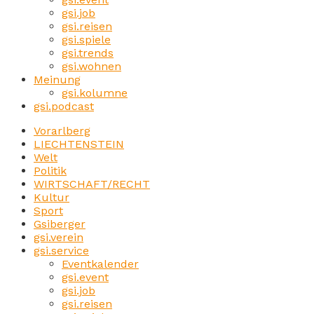
gsi.job
gsi.reisen
gsi.spiele
gsi.trends
gsi.wohnen
Meinung
gsi.kolumne
gsi.podcast
Vorarlberg
LIECHTENSTEIN
Welt
Politik
WIRTSCHAFT/RECHT
Kultur
Sport
Gsiberger
gsi.verein
gsi.service
Eventkalender
gsi.event
gsi.job
gsi.reisen