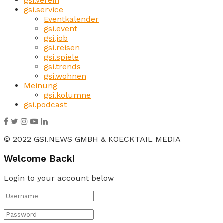
gsi.verein
gsi.service
Eventkalender
gsi.event
gsi.job
gsi.reisen
gsi.spiele
gsi.trends
gsi.wohnen
Meinung
gsi.kolumne
gsi.podcast
© 2022 GSI.NEWS GMBH & KOECKTAIL MEDIA
Welcome Back!
Login to your account below