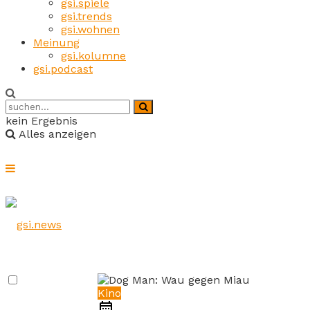
gsi.spiele
gsi.trends
gsi.wohnen
Meinung
gsi.kolumne
gsi.podcast
kein Ergebnis
Alles anzeigen
Kino