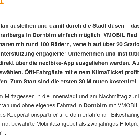
IL
an ausleihen und damit durch die Stadt düsen – das 
rarlbergs in Dornbirn einfach möglich. VMOBIL Rad 
rtet mit rund 100 Rädern, verteilt auf über 20 Stati
 Unterstützung engagierter Unternehmen und Institut
irekt über die nextbike-App ausgeliehen werden. A
wählen. Öffi-Fahrgäste mit einem KlimaTicket profi
en. Zum Start sind die ersten 30 Minuten kostenfrei.
 Mittagessen in die Innenstadt und am Nachmittag zur 
ntan und ohne eigenes Fahrrad in
mit VMOBIL
Dornbirn
ls Kooperationspartner und dem erfahrenen Bikesharing-B
e, bewährte Mobilitätangebot als zweijähriges Pilotpro
rn.