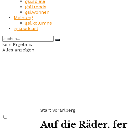
gsi.spiele
gsi.trends
gsi.wohnen
Meinung
gsi.kolumne
gsi.podcast
kein Ergebnis
Alles anzeigen
Start
Vorarlberg
Auf die Räder, fe