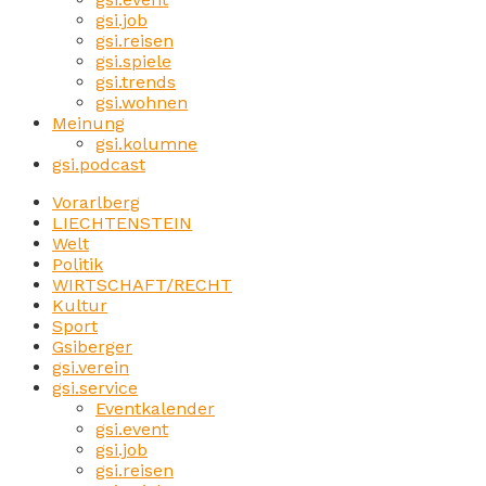
gsi.job
gsi.reisen
gsi.spiele
gsi.trends
gsi.wohnen
Meinung
gsi.kolumne
gsi.podcast
Vorarlberg
LIECHTENSTEIN
Welt
Politik
WIRTSCHAFT/RECHT
Kultur
Sport
Gsiberger
gsi.verein
gsi.service
Eventkalender
gsi.event
gsi.job
gsi.reisen