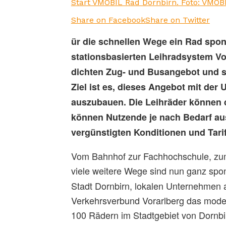
Start VMOBIL Rad Dornbirn. Foto: VMOB
Share on Facebook
Share on Twitter
ür die schnellen Wege ein Rad spont
stationsbasierten Leihradsystem Vo
dichten Zug- und Busangebot und sta
Ziel ist es, dieses Angebot mit der
auszubauen. Die Leihräder können d
können Nutzende je nach Bedarf aus
vergünstigten Konditionen und Tarif
Vom Bahnhof zur Fachhochschule, zum
viele weitere Wege sind nun ganz spo
Stadt Dornbirn, lokalen Unternehmen a
Verkehrsverbund Vorarlberg das modern
100 Rädern im Stadtgebiet von Dornbi