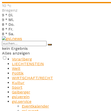
10
°c
Bregenz
9
°
Di.
9
°
Mi.
8
°
Do.
8
°
Fr.
8
°
Sa.
kein Ergebnis
Alles anzeigen
Vorarlberg
LIECHTENSTEIN
Welt
Politik
WIRTSCHAFT/RECHT
Kultur
Sport
Gsiberger
gsi.verein
gsi.service
Eventkalender
gsi.event