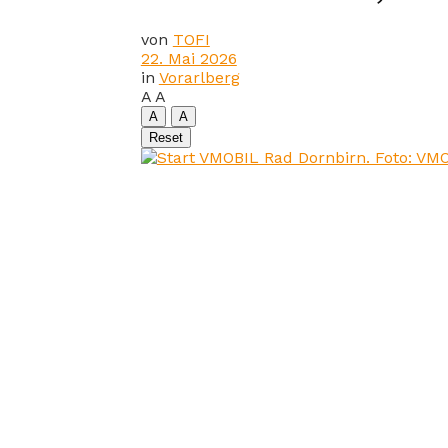
von
TOFI
22. Mai 2026
in
Vorarlberg
A
A
A
A
Reset