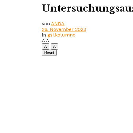
Untersuchungsaus
von
ANDA
26. November 2023
in
gsi.kolumne
A
A
A
A
Reset