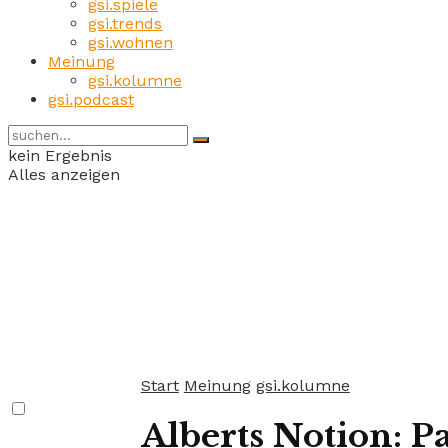
gsi.spiele
gsi.trends
gsi.wohnen
Meinung
gsi.kolumne
gsi.podcast
kein Ergebnis
Alles anzeigen
Start
Meinung
gsi.kolumne
Alberts Notion: P