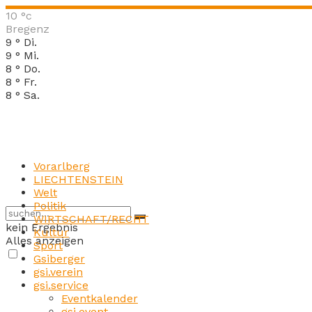
10
°c
Bregenz
9
°
Di.
9
°
Mi.
8
°
Do.
8
°
Fr.
8
°
Sa.
Vorarlberg
LIECHTENSTEIN
Welt
Politik
WIRTSCHAFT/RECHT
kein Ergebnis
Kultur
Alles anzeigen
Sport
Gsiberger
gsi.verein
gsi.service
Eventkalender
gsi.event