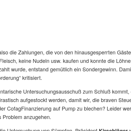
also die Zahlungen, die von den hinausgesperrten Gäste
 Fleisch, keine Nudeln usw. kaufen und konnte die Löhne 
lt wurde, entstand gemütlich ein Sondergewinn. Damit
derung“ kritisiert.
mentarische Untersuchungsausschuß zum Schluß kommt, d
 drastisch aufgestockt werden, damit wir, die braven Ste
g der CofagFinanzierung auf Pump zu blechen? Leider wer
as Problem anzugehen.
e die Untersuchung von Sümpfen. Präsident
w
Kirschläger