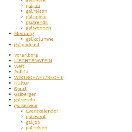
gsi.job
gsi.reisen
gsi.spiele
gsi.trends
gsi.wohnen
Meinung
gsi.kolumne
gsi.podcast
Vorarlberg
LIECHTENSTEIN
Welt
Politik
WIRTSCHAFT/RECHT
Kultur
Sport
Gsiberger
gsi.verein
gsi.service
Eventkalender
gsi.event
gsi.job
gsi.reisen