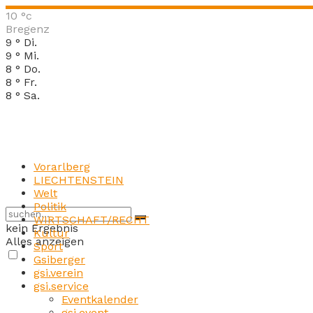
10
°c
Bregenz
9
°
Di.
9
°
Mi.
8
°
Do.
8
°
Fr.
8
°
Sa.
Vorarlberg
LIECHTENSTEIN
Welt
Politik
WIRTSCHAFT/RECHT
kein Ergebnis
Kultur
Alles anzeigen
Sport
Gsiberger
gsi.verein
gsi.service
Eventkalender
gsi.event