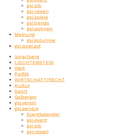
gsi.job
gsi.reisen
gsi.spiele
gsi.trends
gsi.wohnen
Meinung
gsi.kolumne
gsi.podcast
Vorarlberg
LIECHTENSTEIN
Welt
Politik
WIRTSCHAFT/RECHT
Kultur
Sport
Gsiberger
gsi.verein
gsi.service
Eventkalender
gsi.event
gsi.job
gsi.reisen