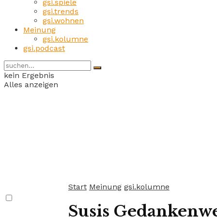
gsi.spiele
gsi.trends
gsi.wohnen
Meinung
gsi.kolumne
gsi.podcast
kein Ergebnis
Alles anzeigen
Start
Meinung
gsi.kolumne
Susis Gedankenwel