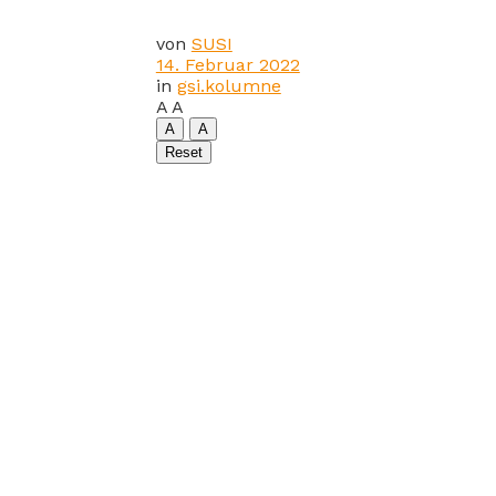
von
SUSI
14. Februar 2022
in
gsi.kolumne
A
A
A
A
Reset