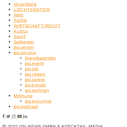
Vorarlberg
LIECHTENSTEIN
Welt
Politik
WIRTSCHAFT/RECHT
Kultur
Sport
Gsiberger
gsi.verein
gsi.service
Eventkalender
gsi.event
gsi.job
gsi.reisen
gsi.spiele
gsi.trends
gsi.wohnen
Meinung
gsi.kolumne
gsi.podcast
© 2022 GSI.NEWS GMBH & KOECKTAIL MEDIA