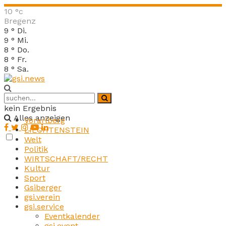
10
°c
Bregenz
9
°
Di.
9
°
Mi.
8
°
Do.
8
°
Fr.
8
°
Sa.
kein Ergebnis
Alles anzeigen
Vorarlberg
LIECHTENSTEIN
Welt
Politik
WIRTSCHAFT/RECHT
Kultur
Sport
Gsiberger
gsi.verein
gsi.service
Eventkalender
gsi.event